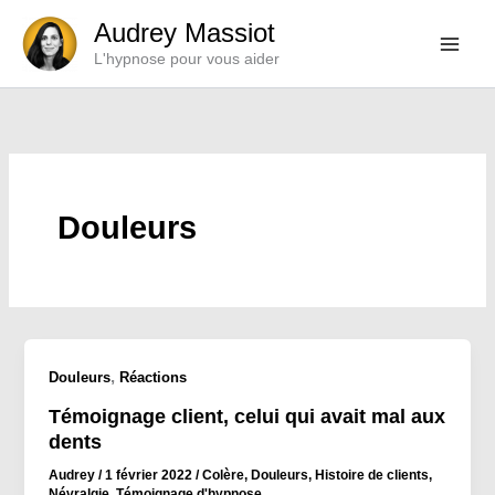
Aller
Audrey Massiot
au
L'hypnose pour vous aider
contenu
Douleurs
,
Douleurs
Réactions
Témoignage client, celui qui avait mal aux
dents
Audrey
/
1 février 2022
/
Colère
,
Douleurs
,
Histoire de clients
,
Névralgie
,
Témoignage d'hypnose