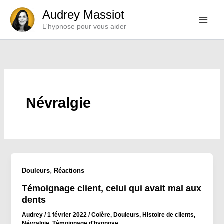
Aller
Audrey Massiot
au
L'hypnose pour vous aider
contenu
Névralgie
,
Douleurs
Réactions
Témoignage client, celui qui avait mal aux
dents
Audrey
/
1 février 2022
/
Colère
,
Douleurs
,
Histoire de clients
,
Névralgie
,
Témoignage d'hypnose