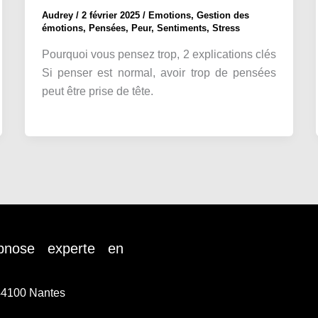
Audrey
/
2 février 2025
/
Emotions
,
Gestion des
émotions
,
Pensées
,
Peur
,
Sentiments
,
Stress
Pourquoi vous pensez trop, 2 explications clés
Si penser est normal, avoir trop de pensées
peut être prise de tête.
pnose experte en
 44100 Nantes