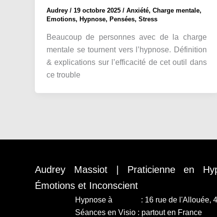
Audrey
/
19 octobre 2025
/
Anxiété
,
Charge mentale
,
Emotions
,
Hypnose
,
Pensées
,
Stress
Beaucoup de personnes avec de la charge
mentale se tournent vers l’hypnose. Définition
& explications sur l’efficacité de cet outil dans
ce trouble
Audrey Massiot | Praticienne en Hy
Émotions et Inconscient
Hypnose à
Nantes
: 16 rue de l'Allouée,
Séances en Visio : partout en France