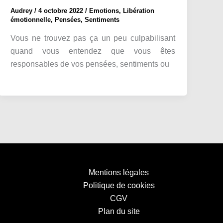
Audrey
/
4 octobre 2022
/
Emotions
,
Libération
émotionnelle
,
Pensées
,
Sentiments
Vous ne trouvez pas ça un peu culpabilisant
quand vous entendez que vous êtes
responsables de vos pensées, sentiments ou
Mentions légales
Politique de cookies
CGV
Plan du site