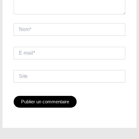
Nom*
E-
mail*
Site