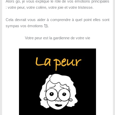
Alors go, je vous explique le rôle de vos émotions principales
: votre peur, votre colère, votre joie et votre tristesse.
Cela devrait vous aider à comprendre à quel point elles sont
sympas vos émotions 🥰.
Votre peur est la gardienne de votre vie