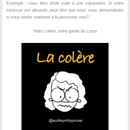
Exemple :
vous êtes triste suite à une séparation. Si votre
tristesse est absente, peut être que vous vous demanderiez
si vous teniez vraiment à la personne, non?
Votre colère, votre garde du corps