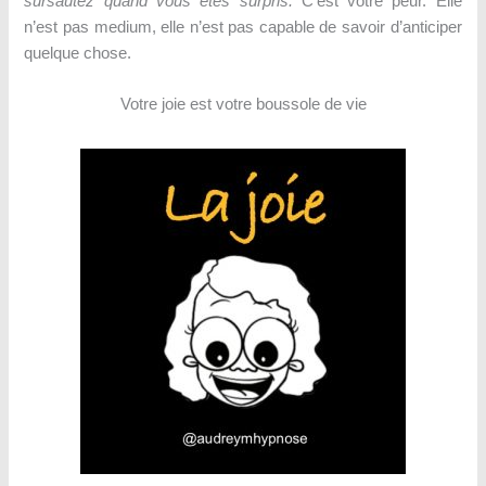
sursautez quand vous êtes surpris.
C’est votre peur. Elle
n’est pas medium, elle n’est pas capable de savoir d’anticiper
quelque chose.
Votre joie est votre boussole de vie