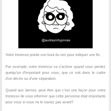
Votre tristesse pointe son bout du nez pour indiquer une fin.
Par exemple, votre tristesse va s’activer quand vous perdez
quelqu’un d’important pour vous, que ce soit dans le cadre
d’un décès ou d’une séparation.
Quand aux larmes, peut être que c’est une façon pour votre
tristesse de vous informer que cette personne était importante
pour vous si vous ne le saviez pas avant?